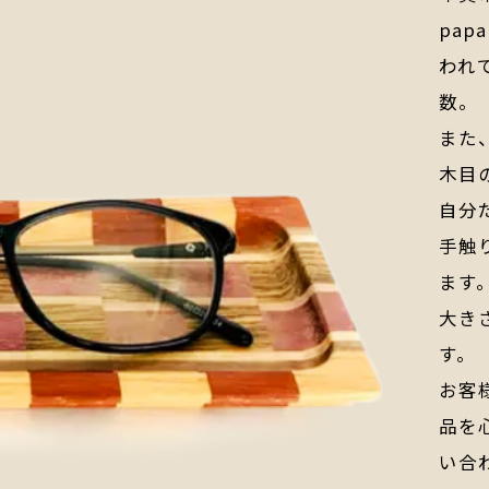
pa
われ
数。
また
木目
自分
手触
ます
大き
す。
お客
品を
い合