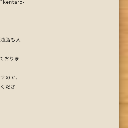
ntaro-
や油脂も人
ておりま
ますので、
せくださ